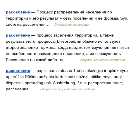
расселение
— Процесс распределения населения по
территории и его результат – сеть поселений и ее формы. Syn.:
система расселения …
Словарь по географии
расселение
— процесс заселения территории, а также
результат этого процесса. В географии обычно используют
второе значение термина, когда предметом изучения являются
не особенности размещения населения, а их совокупность.
Расселение на какой либо тер.… …
Географическая энциклопедия
расселение
— paplitimas statusas T sritis ekologija ir aplinkotyra
apibrėžtis Rūšies požymio kartojimosi dažnis. atitikmenys: angl.
dispersal; spreading vok. Ausbreitung, f rus. распространение;
расселение …
Ekologijos terminų aiškinamasis žodynas