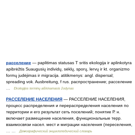
расселение
— paplitimas statusas T sritis ekologija ir aplinkotyra
apibrėžtis Suaugusių individų, sėklų, sporų, lervų ir kt. organizmo
formų judėjimas ir migracija. atitikmenys: angl. dispersal;
spreading vok. Ausbreitung, f rus. распространение; расселение
…
Ekologijos terminų aiškinamasis žodynas
РАССЕЛЕНИЕ НАСЕЛЕНИЯ
— РАССЕЛЕНИЕ НАСЕЛЕНИЯ,
процесс распределения и перераспределения населения по
территории и его результат сеть поселений; понятие Р. н.
включает размещение населения, функциональные терр.
взаимосвязи насел. мест и миграции населения (переселения,
… …
Демографический энциклопедический словарь