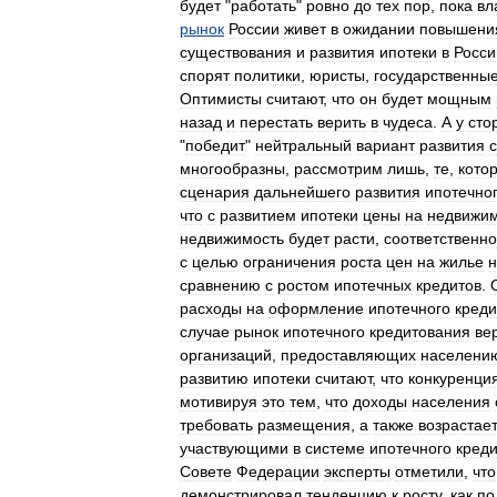
будет
"
работать
"
ровно
до
тех
пор
,
пока
вл
рынок
России
живет
в
ожидании
повышени
существования
и
развития
ипотеки
в
Росси
спорят
политики
,
юристы
,
государственны
Оптимисты
считают
,
что
он
будет
мощным
назад
и
перестать
верить
в
чудеса
.
А
у
сто
"
победит
"
нейтральный
вариант
развития
многообразны
,
рассмотрим
лишь
,
те
,
кото
сценария
дальнейшего
развития
ипотечно
что
с
развитием
ипотеки
цены
на
недвижим
недвижимость
будет
расти
,
соответственно
с
целью
ограничения
роста
цен
на
жилье
сравнению
с
ростом
ипотечных
кредитов
.
расходы
на
оформление
ипотечного
креди
случае
рынок
ипотечного
кредитования
ве
организаций
,
предоставляющих
населени
развитию
ипотеки
считают
,
что
конкуренци
мотивируя
это
тем
,
что
доходы
населения
требовать
размещения
,
а
также
возрастае
участвующими
в
системе
ипотечного
кред
Совете
Федерации
эксперты
отметили
,
что
демонстрировал
тенденцию
к
росту
,
как
по