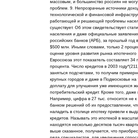
массовым
,
и
большинство
россиян
не
могу
проблем
.
9
.
Непрозрачные
источники
дохо
технологической
и
финансовой
инфрастру
работающей
и
решающей
проблемы
насе
существует
.
Об
этом
свидетельствует
стати
населения
и
даже
официальные
заявлени
российских
банков
(
АРБ
),
за
прошлый
год
$
500
млн
.
Иными
словами
,
только
2
проце
оценке
уровня
развития
рынка
ипотечного
Евросоюза
этот
показатель
составляет
34
процента
.
Число
кредитов
в
2003
году
*(
211
заняться
подсчетами
,
то
получим
примерн
крупных
городов
и
даже
в
Подмосковье
на
доплату
для
улучшения
уже
имеющихся
ж
потребительский
кредит
.
Кроме
того
,
даже
Например
,
цифра
в
27
тыс
.
относится
не
к
банком
решений
об
их
предоставлении
,
чт
наладить
в
столице
ипотеку
привели
к
выд
кредитов
.
Называть
это
ипотекой
в
масшта
находятся
несколько
десятков
тысяч
кварт
выше
сказанное
,
получается
,
что
приобрес
ряда
специалистов
,
для
увеличения
спрос