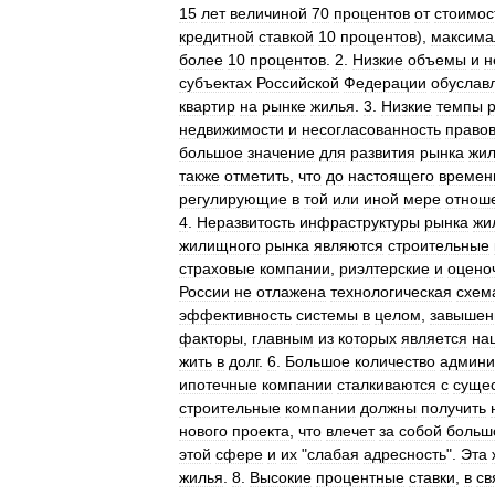
15
лет
величиной
70
процентов
от
стоимос
кредитной
ставкой
10
процентов
),
максима
более
10
процентов
.
2
.
Низкие
объемы
и
н
субъектах
Российской
Федерации
обуслав
квартир
на
рынке
жилья
.
3
.
Низкие
темпы
недвижимости
и
несогласованность
право
большое
значение
для
развития
рынка
жил
также
отметить
,
что
до
настоящего
времен
регулирующие
в
той
или
иной
мере
отнош
4
.
Неразвитость
инфраструктуры
рынка
жи
жилищного
рынка
являются
строительные
страховые
компании
,
риэлтерские
и
оцено
России
не
отлажена
технологическая
схем
эффективность
системы
в
целом
,
завыше
факторы
,
главным
из
которых
является
на
жить
в
долг
.
6
.
Большое
количество
админи
ипотечные
компании
сталкиваются
с
суще
строительные
компании
должны
получить
нового
проекта
,
что
влечет
за
собой
больш
этой
сфере
и
их
"
слабая
адресность
".
Эта
жилья
.
8
.
Высокие
процентные
ставки
,
в
св