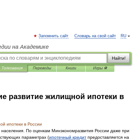
Запомнить сайт
Словарь на свой сайт
RU
едии на Академике
Найти!
Толкования
Переводы
Книги
Игры ⚽
е развитие жилищной ипотеки в
ой
ипотеки
в
России
населения
.
По
оценкам
Минэкономразвития
России
даже
при
ствующих
параметрах
(
ипотечный
кредит
предоставляется
на