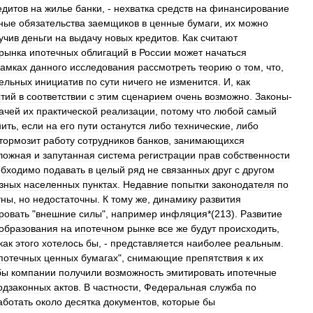
едитов
на
жилье
банки
, -
нехватка
средств
на
финансирование
ные
обязательства
заемщиков
в
ценные
бумаги
,
их
можно
учив
деньги
на
выдачу
новых
кредитов
.
Как
считают
рынка
ипотечных
облигаций
в
России
может
начаться
амках
данного
исследования
рассмотреть
теорию
о
том
,
что
,
тельных
инициатив
по
сути
ничего
не
изменится
.
И
,
как
тий
в
соответствии
с
этим
сценарием
очень
возможно
.
Законы
-
ачей
их
практической
реализации
,
потому
что
любой
самый
нить
,
если
на
его
пути
останутся
либо
технические
,
либо
тормозит
работу
сотрудников
банков
,
занимающихся
ложная
и
запутанная
система
регистрации
прав
собственности
обходимо
подавать
в
целый
ряд
не
связанных
друг
с
другом
зных
населенных
пунктах
.
Недавние
попытки
законодателя
по
тны
,
но
недостаточны
.
К
тому
же
,
динамику
развития
ровать
"
внешние
силы
",
например
инфляция
*(
213
).
Развитие
образования
на
ипотечном
рынке
все
же
будут
происходить
,
как
этого
хотелось
бы
, -
представляется
наиболее
реальным
.
потечных
ценных
бумагах
",
снимающие
препятствия
к
их
бы
компании
получили
возможность
эмитировать
ипотечные
одзаконных
актов
.
В
частности
,
Федеральная
служба
по
аботать
около
десятка
документов
,
которые
бы