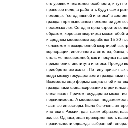
его
уровнем
платежеспособности
,
и
тут
не
правовое
поле
,
а
работать
будут
сами
рын
помощью
"
сегодняшней
ипотеки
"
в
состоя
граждан
при
нынешнем
положении
дел
во
несколько
лет
.
Сегодня
цена
строительств
образом
,
хорошая
квартирка
может
обойти
и
среднем
московском
заработке
15
-
20
ты
человеком
и
вожделенной
квартирой
выст
корпорации
,
ипотечного
агентства
,
банка
,
столь
же
невозможной
,
как
и
покупка
на
св
применению
института
ипотеки
.
Прежде
вс
приобретению
жилья
.
По
типу
привычных
когда
между
государством
и
гражданами
н
Возможны
еще
формы
социальной
ипотек
гражданами
финансирование
строительст
оплачивает
.
Причем
государство
может
ис
недвижимость
.
А
московская
недвижимост
частные
инвесторы
.
Было
бы
очень
интере
ипотеки
в
России
,
дав
,
таким
образом
,
нас
жилье
.
Однако
,
зная
приверженность
наши
правильности
однажды
выбранной
генера