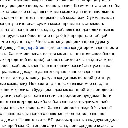
в
и
упрощение
порядка
его
получения
.
Возможно
,
это
могло
бы
ь
ипотеки
в
ее
сегодняшнем
выражении
для
потенциального
ть
сложно
,
ипотека
-
это
рыночный
механизм
.
Сумма
выплат
роценту
,
а
итоговая
сумма
может
превышать
стоимость
ыплате
процентов
по
кредиту
добавляются
дополнительные
ери
трудоспособности
-
это
еще
0
,
5
-
2
процента
от
общей
,
что
ему
это
надо
.
Что
касается
упрощения
процедуры
,
у
ий
довод
- "
андеррайтинг
" (
это
оценка
кредитором
вероятности
дита
банком
оцениваются
три
момента:
платежеспособность
лиз
кредитной
истории
);
оценка
стоимости
закладываемого
ежеспособность
клиента
в
нынешних
российских
условиях
циальном
доходе
в
данном
случае
вещь
совершенно
ляется
и
отсутствие
у
граждан
кредитных
историй
(
хотя
тут
вые
компании
).
Не
факт
и
то
,
что
закладываемое
сегодня
чением
кредита
в
будущем
-
дом
может
прийти
в
негодность
,
су
или
вообще
снести
в
связи
с
городскими
нуждами
.
Вот
и
ипотечные
кредиты
либо
собственным
сотрудникам
,
либо
поративными
клиентами
.
Заявления
же
от
людей
"
с
улицы
"
ольшинстве
случаев
отклоняются
.
Но
дело
,
конечно
,
не
в
то
делает
Правительство
РФ
,
рассматривать
западную
модель
ных
проблем
.
Она
хороша
для
западного
среднего
класса
с