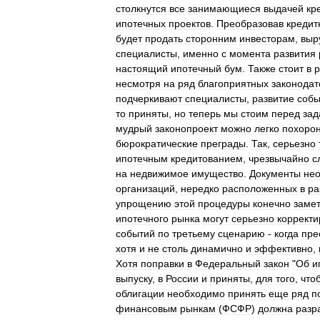
столкнутся
все
занимающиеся
выдачей
кр
ипотечных
проектов
.
Преобразовав
кредит
будет
продать
сторонним
инвесторам
,
выр
специалисты
,
именно
с
момента
развития
настоящий
ипотечный
бум
.
Также
стоит
в
р
несмотря
на
ряд
благоприятных
законода
подчеркивают
специалисты
,
развитие
собы
то
приняты
,
но
теперь
мы
стоим
перед
зад
мудрый
законопроект
можно
легко
похоро
бюрократические
преграды
.
Так
,
серьезно
ипотечным
кредитованием
,
чрезвычайно
с
на
недвижимое
имущество
.
Документы
не
организаций
,
нередко
расположенных
в
ра
упрощению
этой
процедуры
конечно
заме
ипотечного
рынка
могут
серьезно
корректи
событий
по
третьему
сценарию
-
когда
пре
хотя
и
не
столь
динамично
и
эффективно
,
Хотя
поправки
в
Федеральный
закон
"
Об
и
выпуску
,
в
России
и
приняты
,
для
того
,
что
облигации
необходимо
принять
еще
ряд
п
финансовым
рынкам
(
ФСФР
)
должна
разр