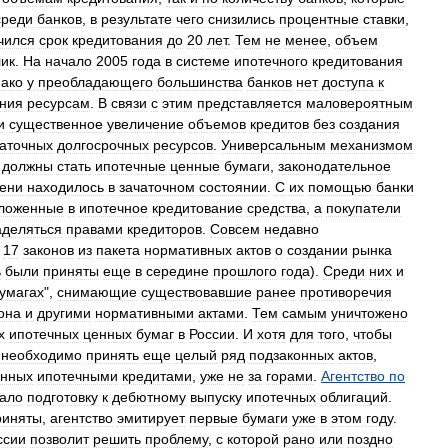
среди
банков
,
в
результате
чего
снизились
процентные
ставки
,
чился
срок
кредитования
до
20
лет
.
Тем
не
менее
,
объем
лик
.
На
начало
2005
года
в
системе
ипотечного
кредитования
ако
у
преобладающего
большинства
банков
нет
доступа
к
ания
ресурсам
.
В
связи
с
этим
представляется
маловероятным
и
существенное
увеличение
объемов
кредитов
без
создания
таточных
долгосрочных
ресурсов
.
Универсальным
механизмом
должны
стать
ипотечные
ценные
бумаги
,
законодательное
ени
находилось
в
зачаточном
состоянии
.
С
их
помощью
банки
ложенные
в
ипотечное
кредитование
средства
,
а
покупатели
аделяться
правами
кредиторов
.
Совсем
недавно
17
законов
из
пакета
нормативных
актов
о
создании
рынка
ь
были
приняты
еще
в
середине
прошлого
года
).
Среди
них
и
умагах
",
снимающие
существовавшие
ранее
противоречия
она
и
другими
нормативными
актами
.
Тем
самым
уничтожено
х
ипотечных
ценных
бумаг
в
России
.
И
хотя
для
того
,
чтобы
необходимо
принять
еще
целый
ряд
подзаконных
актов
,
енных
ипотечными
кредитами
,
уже
не
за
горами
.
Агентство
по
ало
подготовку
к
дебютному
выпуску
ипотечных
облигаций
.
риняты
,
агентство
эмитирует
первые
бумаги
уже
в
этом
году
.
ссии
позволит
решить
проблему
,
с
которой
рано
или
поздно