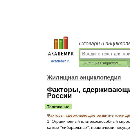
Словари и энциклоп
academic.ru
Жилищная энциклопедия
Жилищная энциклопедия
Факторы, сдерживающи
России
Толкование
Факторы
,
сдерживающие
развитие
жилищн
1
.
Ограниченный
платежеспособный
спрос
самых
"
либеральных
",
практически
несуще