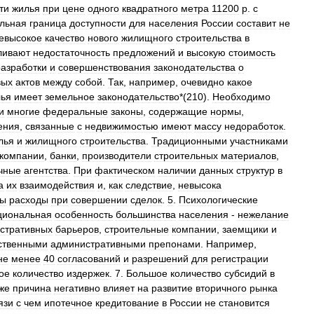
ти
жилья
при
цене
одного
квадратного
метра
11200
р
.
с
льная
граница
доступности
для
населения
России
составит
не
евысокое
качество
нового
жилищного
строительства
в
ливают
недостаточность
предложений
и
высокую
стоимость
разработки
и
совершенствования
законодательства
о
вых
актов
между
собой
.
Так
,
например
,
очевидно
какое
ья
имеет
земельное
законодательство
*(
210
).
Необходимо
и
многие
федеральные
законы
,
содержащие
нормы
,
ения
,
связанные
с
недвижимостью
имеют
массу
недоработок
.
лья
и
жилищного
строительства
.
Традиционными
участниками
компании
,
банки
,
производители
строительных
материалов
,
чные
агентства
.
При
фактическом
наличии
данных
структур
в
а
их
взаимодействия
и
,
как
следствие
,
невысока
ны
расходы
при
совершении
сделок
.
5
.
Психологические
циональная
особенность
большинства
населения
-
нежелание
стративных
барьеров
,
строительные
компании
,
заемщики
и
ственными
административными
препонами
.
Например
,
не
менее
40
согласований
и
разрешений
для
регистрации
ое
количество
издержек
.
7
.
Большое
количество
субсидий
в
же
причина
негативно
влияет
на
развитие
вторичного
рынка
язи
с
чем
ипотечное
кредитование
в
России
не
становится