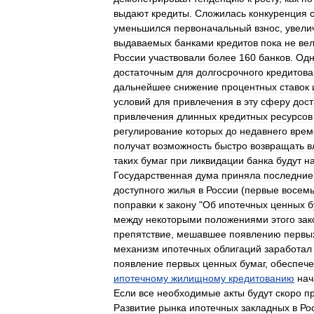
выдают
кредиты
.
Сложилась
конкуренция
уменьшился
первоначальный
взнос
,
увели
выдаваемых
банками
кредитов
пока
не
ве
России
участвовали
более
160
банков
.
Одн
достаточным
для
долгосрочного
кредитов
дальнейшее
снижение
процентных
ставок
условий
для
привлечения
в
эту
сферу
дос
привлечения
длинных
кредитных
ресурсов
регулирование
которых
до
недавнего
врем
получат
возможность
быстро
возвращать
в
таких
бумаг
при
ликвидации
банка
будут
н
Государственная
дума
приняла
последние
доступного
жилья
в
России
(
первые
восем
поправки
к
закону
"
Об
ипотечных
ценных
б
между
некоторыми
положениями
этого
зак
препятствие
,
мешавшее
появлению
первы
механизм
ипотечных
облигаций
заработал
появление
первых
ценных
бумаг
,
обеспеч
ипотечному
жилищному
кредитованию
нач
Если
все
необходимые
акты
будут
скоро
п
Развитие
рынка
ипотечных
закладных
в
Ро