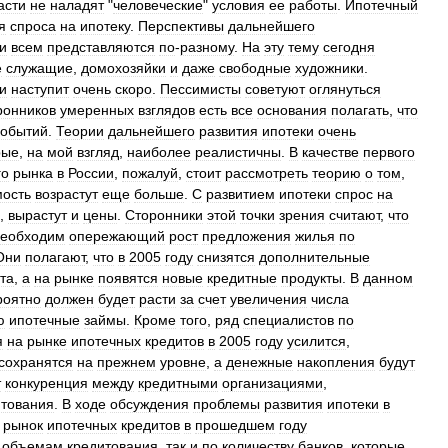
асти
не
наладят
"
человеческие
"
условия
ее
работы
.
Ипотечный
я
спроса
на
ипотеку
.
Перспективы
дальнейшего
и
всем
представляются
по
-
разному
.
На
эту
тему
сегодня
е
служащие
,
домохозяйки
и
даже
свободные
художники
.
и
наступит
очень
скоро
.
Пессимисты
советуют
оглянуться
ронников
умеренных
взглядов
есть
все
основания
полагать
,
что
событий
.
Теории
дальнейшего
развития
ипотеки
очень
рые
,
на
мой
взгляд
,
наиболее
реалистичны
.
В
качестве
первого
го
рынка
в
России
,
пожалуй
,
стоит
рассмотреть
теорию
о
том
,
ость
возрастут
еще
больше
.
С
развитием
ипотеки
спрос
на
,
вырастут
и
цены
.
Сторонники
этой
точки
зрения
считают
,
что
необходим
опережающий
рост
предложения
жилья
по
Они
полагают
,
что
в
2005
году
снизятся
дополнительные
та
,
а
на
рынке
появятся
новые
кредитные
продукты
.
В
данном
роятно
должен
будет
расти
за
счет
увеличения
числа
ю
ипотечные
займы
.
Кроме
того
,
ряд
специалистов
по
я
на
рынке
ипотечных
кредитов
в
2005
году
усилится
,
сохранятся
на
прежнем
уровне
,
а
денежные
накопления
будут
т
конкуренция
между
кредитными
организациями
,
итования
.
В
ходе
обсуждения
проблемы
развития
ипотеки
в
рынок
ипотечных
кредитов
в
прошедшем
году
объемам
кредитования
,
так
и
по
количеству
банков
,
которые