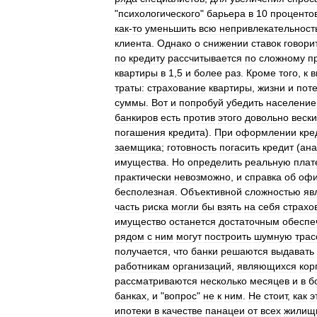
"
психологического
"
барьера
в
10
проценто
как
-
то
уменьшить
всю
непривлекательност
клиента
.
Однако
о
снижении
ставок
говори
по
кредиту
рассчитывается
по
сложному
п
квартиры
в
1
,
5
и
более
раз
.
Кроме
того
,
к
в
траты:
страхование
квартиры
,
жизни
и
пот
суммы
.
Вот
и
попробуй
убедить
население
банкиров
есть
против
этого
довольно
веск
погашения
кредита
).
При
оформлении
кре
заемщика
;
готовность
погасить
кредит
(
ана
имущества
.
Но
определить
реальную
плат
практически
невозможно
,
и
справка
об
офи
бесполезная
.
Объективной
сложностью
яв
часть
риска
могли
бы
взять
на
себя
страхо
имущество
останется
достаточным
обеспе
рядом
с
ним
могут
построить
шумную
трас
получается
,
что
банки
решаются
выдавать
работникам
организаций
,
являющихся
кор
рассматриваются
несколько
месяцев
и
в
б
банках
,
и
"
вопрос
"
не
к
ним
.
Не
стоит
,
как
э
ипотеки
в
качестве
панацеи
от
всех
жилищ