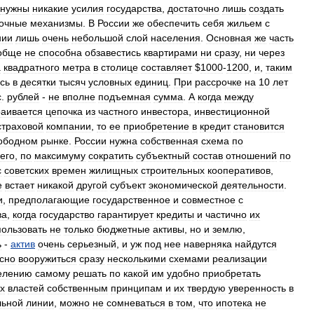
нужны
никакие
усилия
государства
,
достаточно
лишь
создать
очные
механизмы
.
В
России
же
обеспечить
себя
жильем
с
нии
лишь
очень
небольшой
слой
населения
.
Основная
же
часть
обще
не
способна
обзавестись
квартирами
ни
сразу
,
ни
через
а
квадратного
метра
в
столице
составляет
$
1000
-
1200
,
и
,
таким
сь
в
десятки
тысяч
условных
единиц
.
При
рассрочке
на
10
лет
с
.
рублей
-
не
вполне
подъемная
сумма
.
А
когда
между
раивается
цепочка
из
частного
инвестора
,
инвестиционной
страховой
компании
,
то
ее
приобретение
в
кредит
становится
ободном
рынке
.
России
нужна
собственная
схема
по
его
,
по
максимуму
сократить
субъектный
состав
отношений
по
с
советских
времен
жилищных
строительных
кооперативов
,
е
встает
никакой
другой
субъект
экономической
деятельности
.
и
,
предполагающие
государственное
и
совместное
с
ва
,
когда
государство
гарантирует
кредиты
и
частично
их
пользовать
не
только
бюджетные
активы
,
но
и
землю
,
ь
-
актив
очень
серьезный
,
и
уж
под
нее
наверняка
найдутся
сно
вооружиться
сразу
несколькими
схемами
реализации
елению
самому
решать
по
какой
им
удобно
приобретать
х
властей
собственным
принципам
и
их
твердую
уверенность
в
льной
линии
,
можно
не
сомневаться
в
том
,
что
ипотека
не