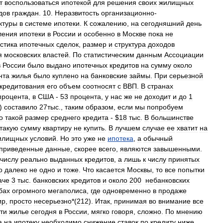
т
воспользоваться
ипотекой
для
решения
своих
жилищных
дов
граждан
.
10
.
Неразвитость
организационно
-
ктуры
в
системе
ипотеки
.
К
сожалению
,
на
сегодняшний
день
ления
ипотеки
в
России
и
особенно
в
Москве
пока
не
стика
ипотечных
сделок
,
размер
и
структура
доходов
я
московских
властей
.
По
статистическим
данным
Ассоциации
в
России
было
выдано
ипотечных
кредитов
на
сумму
около
нта
жилья
было
куплено
на
банковские
займы
.
При
серьезной
кредитования
его
объем
соотносят
с
ВВП
.
В
странах
процента
,
в
США
-
53
процента
,
у
нас
же
не
доходит
и
до
1
)
составило
27тыс
.,
таким
образом
,
если
мы
попробуем
о
такой
размер
среднего
кредита
- $
18
тыс
.
В
большинстве
такую
сумму
квартиру
не
купить
.
В
лучшем
случае
ее
хватит
на
илищных
условий
.
Но
это
уже
не
ипотека
,
а
обычный
приведенные
данные
,
скорее
всего
,
являются
завышенными
.
числу
реально
выданных
кредитов
,
а
лишь
к
числу
принятых
о
далеко
не
одно
и
тоже
.
Что
касается
Москвы
,
то
все
попытки
аче
3
тыс
.
банковских
кредитов
и
около
200
небанковских
бах
огромного
мегаполиса
,
где
одновременно
в
продаже
ир
,
просто
несерьезно
*(
212
).
Итак
,
принимая
во
внимание
все
ти
жилье
сегодня
в
России
,
мягко
говоря
,
сложно
.
По
мнению
а
на
ипотеку
необходимо
снижение
ставок
по
кредиту
ниже