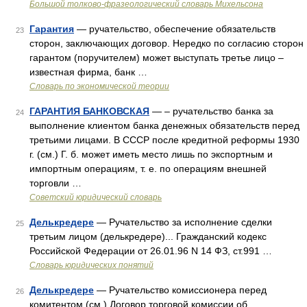
Большой толково-фразеологический словарь Михельсона
Гарантия
— ручательство, обеспечение обязательств
23
сторон, заключающих договор. Нередко по согласию сторон
гарантом (поручителем) может выступать третье лицо –
известная фирма, банк …
Словарь по экономической теории
ГАРАНТИЯ БАНКОВСКАЯ
— – ручательство банка за
24
выполнение клиентом банка денежных обязательств перед
третьими лицами. В СССР после кредитной реформы 1930
г. (см.) Г. б. может иметь место лишь по экспортным и
импортным операциям, т. е. по операциям внешней
торговли …
Советский юридический словарь
Делькредере
— Ручательство за исполнение сделки
25
третьим лицом (делькредере)... Гражданский кодекс
Российской Федерации от 26.01.96 N 14 ФЗ, ст.991 …
Словарь юридических понятий
Делькредере
— Ручательство комиссионера перед
26
комитентом (см.) Договор торговой комиссии об