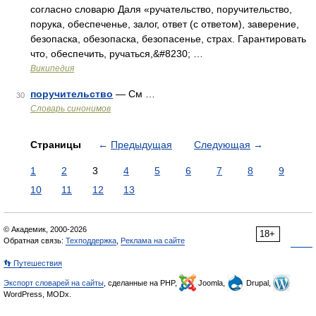
согласно словарю Даля «ручательство, поручительство,
порука, обеспеченье, залог, ответ (с ответом), заверение,
безопаска, обезопаска, безопасенье, страх. Гарантировать
что, обеспечить, ручаться,&#8230; …
Википедия
поручительство
— См …
30
Словарь синонимов
Страницы
←
Предыдущая
Следующая
→
1
2
3
4
5
6
7
8
9
10
11
12
13
© Академик, 2000-2026
18+
Обратная связь:
Техподдержка
,
Реклама на сайте
👣 Путешествия
Экспорт словарей на сайты
, сделанные на PHP,
Joomla,
Drupal,
WordPress, MODx.