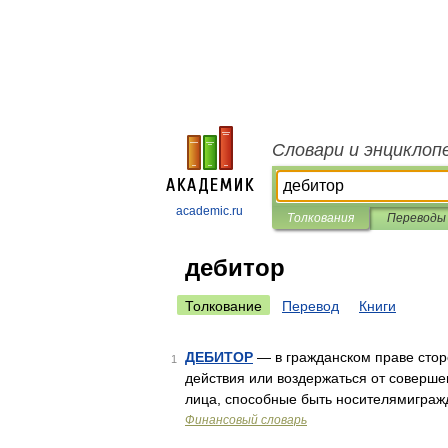
Словари и энциклоп
academic.ru
Толкования
Переводы
дебитор
Толкование
Перевод
Книги
ДЕБИТОР
— в гражданском праве стор
1
действия или воздержаться от соверше
лица, способные быть носителямигражда
Финансовый словарь