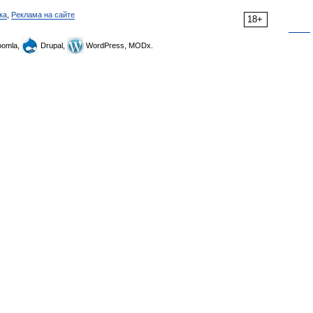
ка
,
Реклама на сайте
18+
omla,
Drupal,
WordPress, MODx.