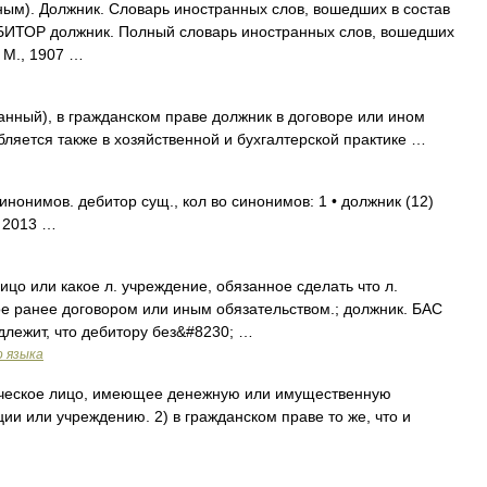
ным). Должник. Словарь иностранных слов, вошедших в состав
ДЕБИТОР должник. Полный словарь иностранных слов, вошедших
 М., 1907 …
занный), в гражданском праве должник в договоре или ином
бляется также в хозяйственной и бухгалтерской практике …
нонимов. дебитор сущ., кол во синонимов: 1 • должник (12)
. 2013 …
. Лицо или какое л. учреждение, обязанное сделать что л.
ное ранее договором или иным обязательством.; должник. БАС
длежит, что дебитору без&#8230; …
о языка
ческое лицо, имеющее денежную или имущественную
ии или учреждению. 2) в гражданском праве то же, что и