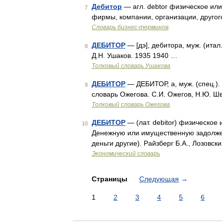
Дебитор
— агл. debtor физическое ил
7
фирмы, компании, организации, другог
Словарь бизнес-терминов
ДЕБИТОР
— [дэ], дебитора, муж. (итал.
8
Д.Н. Ушаков. 1935 1940 …
Толковый словарь Ушакова
ДЕБИТОР
— ДЕБИТОР, а, муж. (спец.). 
9
словарь Ожегова. С.И. Ожегов, Н.Ю. Ш
Толковый словарь Ожегова
ДЕБИТОР
— (лат. debitor) физическое
10
Денежную или имущественную задолжен
деньги другие). Райзберг Б.А., Лозовс
Экономический словарь
Страницы
Следующая
→
1
2
3
4
5
6