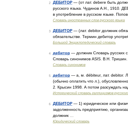
ДЕБИТОР
— (от лат. debere быть долж
2
русского языка. Чудинов А.Н., 1910. 
в употребление в русском языке. Попов
Словарь иностранных слов русского языка
ДЕБИТОР
— (лат. debitor должник обя
3
обязательстве. Термин дебитор употре
Большой Энциклопедический словарь
дебитор
— должник Словарь русских си
4
Словарь синонимов ASIS. В.Н. Тришин
Словарь синонимов
дебитор
— а, м. débiteur, лат. debitor
5
(обычно оплатить что л.), обусловлен
2. Крысин 1998. А потом разсуждать на
Исторический словарь галлицизмов русског
ДЕБИТОР
— 1) юридическое или физи
6
задолженность предприятию, организац
должник …
Юридический словарь