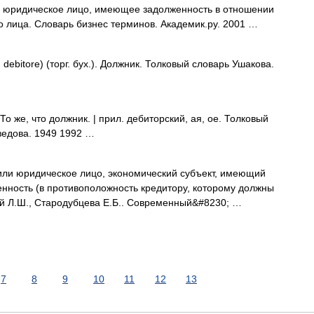
и юридическое лицо, имеющее задолженность в отношении
о лица. Словарь бизнес терминов. Академик.ру. 2001 …
 debitore) (торг. бух.). Должник. Толковый словарь Ушакова.
То же, что должник. | прил. дебиторский, ая, ое. Толковый
ведова. 1949 1992 …
 или юридическое лицо, экономический субъект, имеющий
ность (в противоположность кредитору, которому должны
кий Л.Ш., Стародубцева Е.Б.. Современный&#8230; …
7
8
9
10
11
12
13